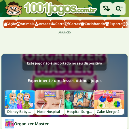
Ação
Animais
Arcade
Carro
Cartas
Cozinhando
Esporte
M
Este jogo não é suportado no seu dispositivo
Experimente um desses ótimos jogos
Disney Baby Room
Nose Hospital
Hospital Surgeon: Doctor Game
Cake Merge 2
Organizer Master