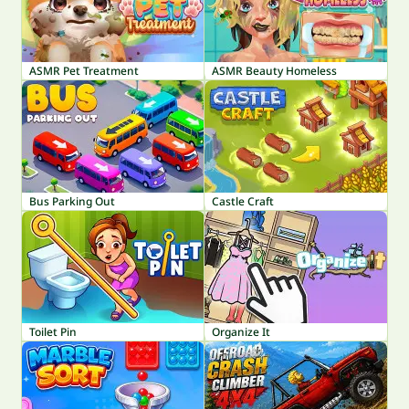
ASMR Pet Treatment
ASMR Beauty Homeless
Bus Parking Out
Castle Craft
Toilet Pin
Organize It