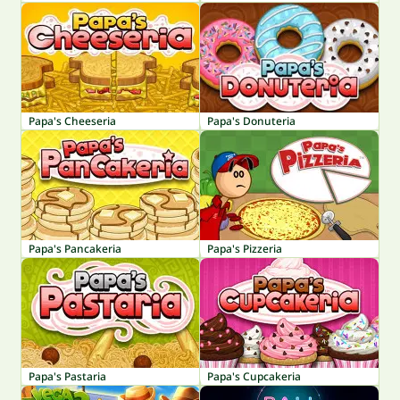
Papa's Cheeseria
Papa's Donuteria
Papa's Pancakeria
Papa's Pizzeria
Papa's Pastaria
Papa's Cupcakeria