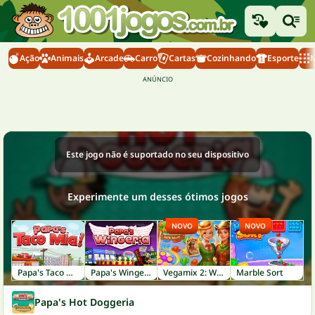
Ação
Animais
Arcade
Carro
Cartas
Cozinhando
Esporte
M
Este jogo não é suportado no seu dispositivo
Experimente um desses ótimos jogos
NOVO
NOVO
Papa's Taco Mia!
Papa's Wingeria
Vegamix 2: Wild West
Marble Sort
Papa's Hot Doggeria