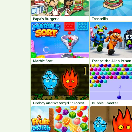
Papa's Burgeria
Toastellia
Marble Sort
Escape the Alien Prison
Fireboy and Watergirl 1: Forest Temple
Bubble Shooter