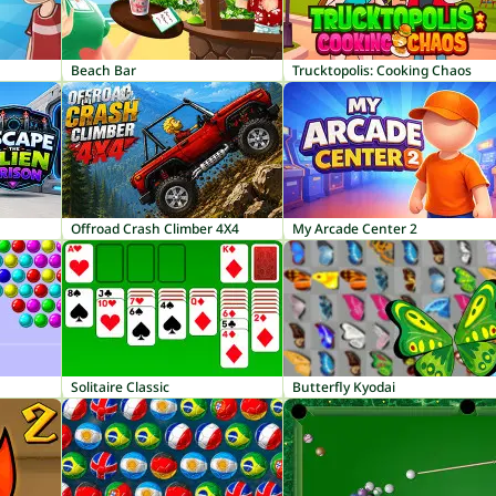
Beach Bar
Trucktopolis: Cooking Chaos
Offroad Crash Climber 4X4
My Arcade Center 2
Solitaire Classic
Butterfly Kyodai