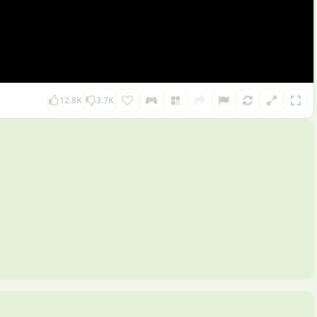
12.8K
3.7K