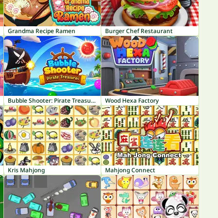
Grandma Recipe Ramen
Burger Chef Restaurant
Bubble Shooter: Pirate Treasures
Wood Hexa Factory
Kris Mahjong
Mahjong Connect