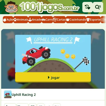
Ação
Animais
Arcade
Carro
Cartas
Cozinhando
Esporte
M
Jogar
Uphill Racing 2