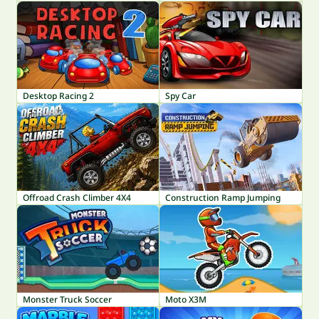
Desktop Racing 2
Spy Car
Offroad Crash Climber 4X4
Construction Ramp Jumping
Monster Truck Soccer
Moto X3M