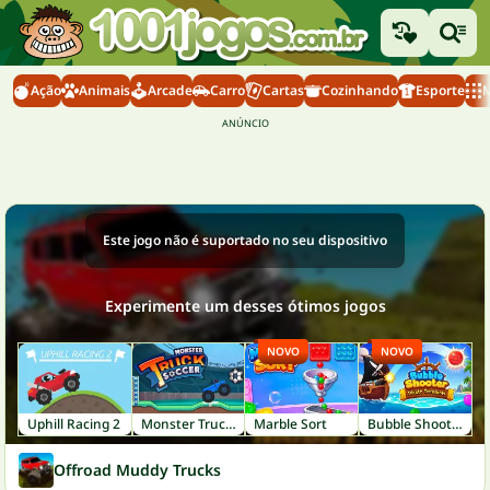
Ação
Animais
Arcade
Carro
Cartas
Cozinhando
Esporte
M
Este jogo não é suportado no seu dispositivo
Experimente um desses ótimos jogos
NOVO
NOVO
Uphill Racing 2
Monster Truck Soccer
Marble Sort
Bubble Shooter: Pirate Treasures
Offroad Muddy Trucks