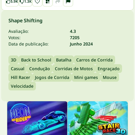
5.9K
1.3K
Shape Shifting
Avaliação:
4.3
Votos:
7205
Data de publicação:
Junho 2024
3D
Back to School
Batalha
Carros de Corrida
Casual
Condução
Corridas de Motos
Engraçado
Hill Racer
Jogos de Corrida
Mini games
Mouse
Velocidade