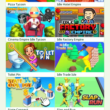
Pizza Tycoon
Idle Hotel Empire
Cinema Empire Idle Tycoon
Idle Factory Empire
Toilet Pin
Idle Trade Isle
State Connect
Slap and Run