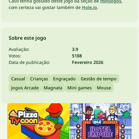
Caso tenha gostado deste jogo da seção de
minijogos
,
com certeza vai gostar também de
Hole.io
.
Sobre este jogo
Avaliação:
3.9
Votos:
5188
Data de publicação:
Fevereiro 2026
Casual
Crianças
Engraçado
Gestão de tempo
Jogos Arcade
Magnata
Mini games
Mouse