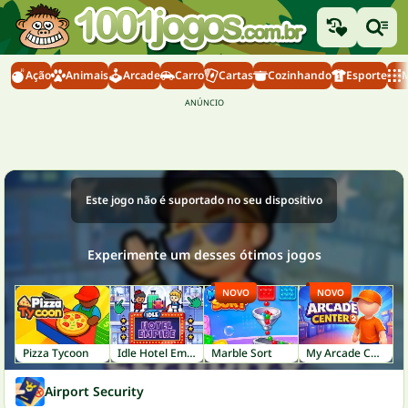
Ação
Animais
Arcade
Carro
Cartas
Cozinhando
Esporte
M
Este jogo não é suportado no seu dispositivo
Experimente um desses ótimos jogos
NOVO
NOVO
Pizza Tycoon
Idle Hotel Empire
Marble Sort
My Arcade Center 2
Airport Security