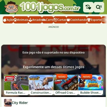
Ação
Animais
Arcade
Carro
Cartas
Cozinhando
Esporte
M
Este jogo não é suportado no seu dispositivo
Experimente um desses ótimos jogos
NOVO
NOVO
Formula Racers
Construction Ramp Jumping
Offroad Crash Climber 4X4
Bubble Shooter: Pirate Treasures
City Rider