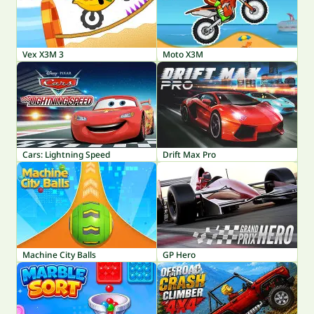
Vex X3M 3
Moto X3M
Cars: Lightning Speed
Drift Max Pro
Machine City Balls
GP Hero