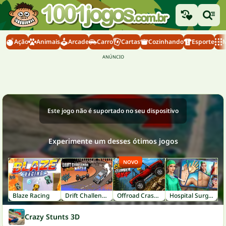
Ação
Animais
Arcade
Carro
Cartas
Cozinhando
Esporte
M
Este jogo não é suportado no seu dispositivo
Experimente um desses ótimos jogos
NOVO
Blaze Racing
Drift Challenge Turbo Racer
Offroad Crash Climber 4X4
Hospital Surgeon: Doctor Game
Crazy Stunts 3D