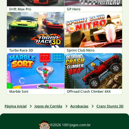
Drift Max Pro
GP Hero
Turbo Race 3D
Sprint Club Nitro
Marble Sort
Offroad Crash Climber 4X4
Página inicial
Jogos de Corrida
Acrobacias
Crazy Stunts 3D
©2026 1001jogos.com.br