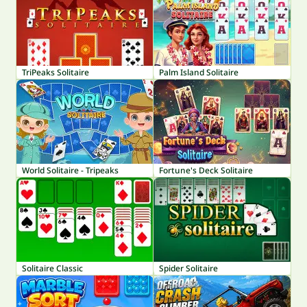
TriPeaks Solitaire
Palm Island Solitaire
World Solitaire - Tripeaks
Fortune's Deck Solitaire
Solitaire Classic
Spider Solitaire