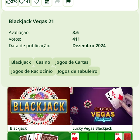
270
141
Blackjack Vegas 21
Avaliação:
3.6
Votos:
411
Data de publicação:
Dezembro 2024
Blackjack
Casino
Jogos de Cartas
Jogos de Raciocínio
Jogos de Tabuleiro
Blackjack
Lucky Vegas Blackjack