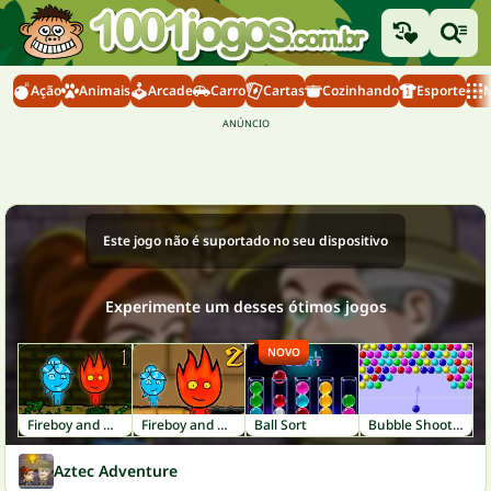
Ação
Animais
Arcade
Carro
Cartas
Cozinhando
Esporte
M
Este jogo não é suportado no seu dispositivo
Experimente um desses ótimos jogos
NOVO
Fireboy and Watergirl 1: Forest Temple
Fireboy and Watergirl 2: Light Temple
Ball Sort
Bubble Shooter
Aztec Adventure