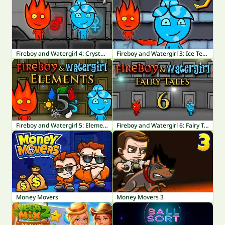
Fireboy and Watergirl 4: Crystal Temple
Fireboy and Watergirl 3: Ice Temple
Fireboy and Watergirl 5: Elements
Fireboy and Watergirl 6: Fairy Tales
Money Movers
Money Movers 3