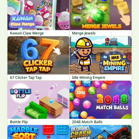
Kawaii Claw Merge
Merge Jewels
67 Clicker Tap Tap
Idle Mining Empire
Bottle Flip
2048 Match Balls