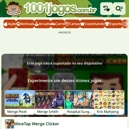
Ação
Animais
Arcade
Carro
Cartas
Cozinhando
Esporte
M
Este jogo não é suportado no seu dispositivo
Experimente um desses ótimos jogos
Merge Pixel
Merge Smith
Hospital Surgeon: Doctor Game
Kris Mahjong
MineTap Merge Clicker