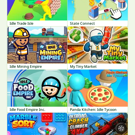
Idle Trade Isle
State Connect
Idle Mining Empire
My Tiny Market
Idle Food Empire Inc.
Panda Kitchen: Idle Tycoon