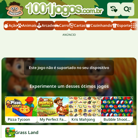
Ação
Animais
Arcade
Carro
Cartas
Cozinhando
Esporte
M
Este jogo não é suportado no seu dispositivo
Experimente um desses ótimos jogos
Pizza Tycoon
My Perfect Farm
Kris Mahjong
Bubble Shooter World Cup
Grass Land