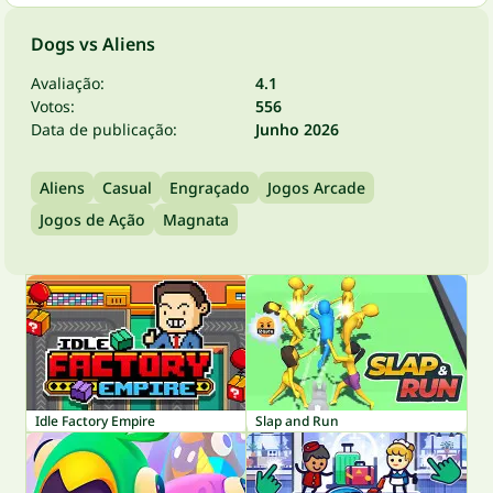
Dogs vs Aliens
Avaliação:
4.1
Votos:
556
Data de publicação:
Junho 2026
Aliens
Casual
Engraçado
Jogos Arcade
Jogos de Ação
Magnata
Idle Factory Empire
Slap and Run