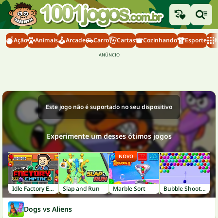
Ação
Animais
Arcade
Carro
Cartas
Cozinhando
Esporte
M
Este jogo não é suportado no seu dispositivo
Experimente um desses ótimos jogos
NOVO
Idle Factory Empire
Slap and Run
Marble Sort
Bubble Shooter
Dogs vs Aliens