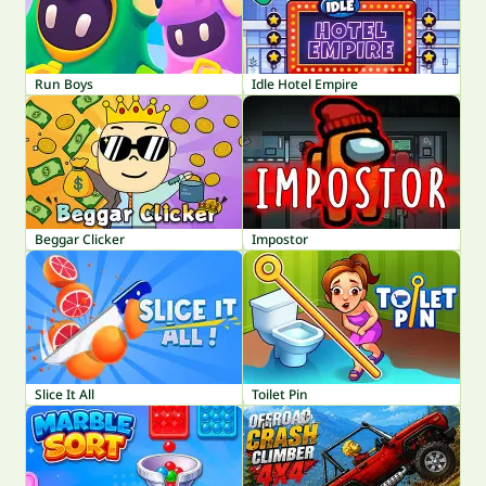
Run Boys
Idle Hotel Empire
Beggar Clicker
Impostor
Slice It All
Toilet Pin