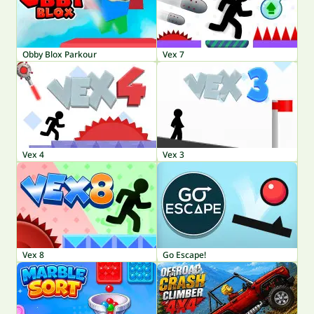
Obby Blox Parkour
Vex 7
Vex 4
Vex 3
Vex 8
Go Escape!