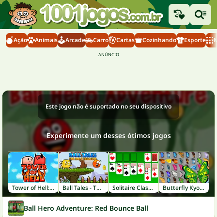
Ação
Animais
Arcade
Carro
Cartas
Cozinhando
Esporte
M
Este jogo não é suportado no seu dispositivo
Experimente um desses ótimos jogos
Tower of Hell: Obby Blox
Ball Tales - The Holy Treasure
Solitaire Classic
Butterfly Kyodai
Ball Hero Adventure: Red Bounce Ball