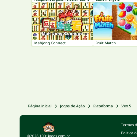
Mahjong Connect
Fruit Match
Página inicial
Jogos de Ação
Plataforma
Vex 5
Termos d
Política 
©2026 1001jogos.com.br