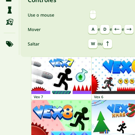
Use o mouse
A
e
D
e
e
Mover
W
ou
Saltar
Vex 7
Vex 6