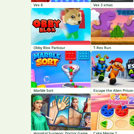
Vex 8
Vex 3 xmas
Obby Blox Parkour
T-Rex Run
Marble Sort
Escape the Alien Prison
Hospital Surgeon: Doctor Game
Cake Merge 2