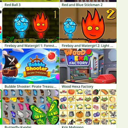
Red Ball 3
Red and Blue Stickman 2
Fireboy and Watergirl 1: Forest Temple
Fireboy and Watergirl 2: Light Temple
Bubble Shooter: Pirate Treasures
Wood Hexa Factory
Butterfly Kyodai
Kris Mahjong