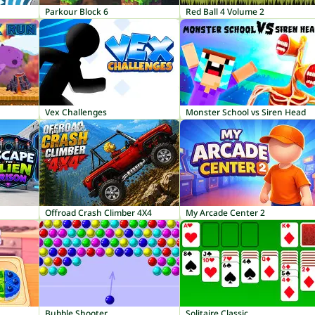
Parkour Block 6
Red Ball 4 Volume 2
Vex Challenges
Monster School vs Siren Head
Offroad Crash Climber 4X4
My Arcade Center 2
Bubble Shooter
Solitaire Classic