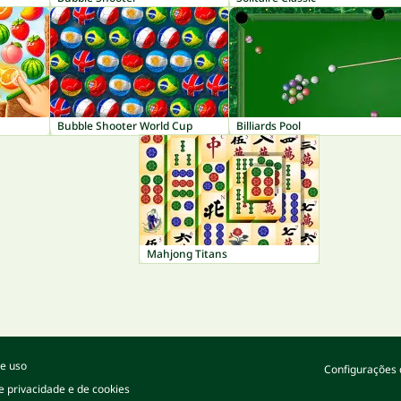
Bubble Shooter World Cup
Billiards Pool
Mahjong Titans
e uso
Configurações 
de privacidade e de cookies