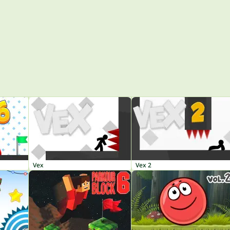
Vex
Vex 2