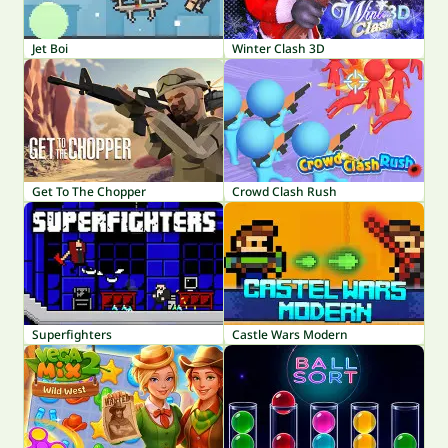
Jet Boi
Winter Clash 3D
Get To The Chopper
Crowd Clash Rush
Superfighters
Castle Wars Modern