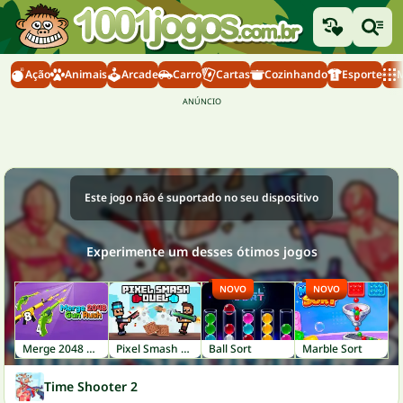
Ação
Animais
Arcade
Carro
Cartas
Cozinhando
Esporte
M
Este jogo não é suportado no seu dispositivo
Experimente um desses ótimos jogos
NOVO
NOVO
Merge 2048 Gun Rush
Pixel Smash Duel
Ball Sort
Marble Sort
Time Shooter 2