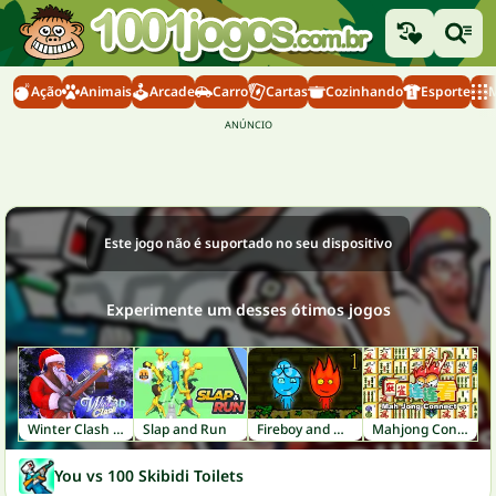
Ação
Animais
Arcade
Carro
Cartas
Cozinhando
Esporte
M
Este jogo não é suportado no seu dispositivo
Experimente um desses ótimos jogos
Winter Clash 3D
Slap and Run
Fireboy and Watergirl 1: Forest Temple
Mahjong Connect
You vs 100 Skibidi Toilets