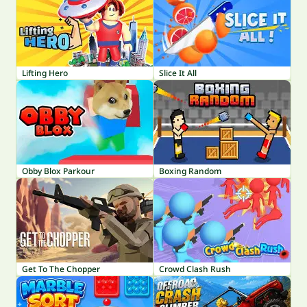
Lifting Hero
Slice It All
Obby Blox Parkour
Boxing Random
Get To The Chopper
Crowd Clash Rush