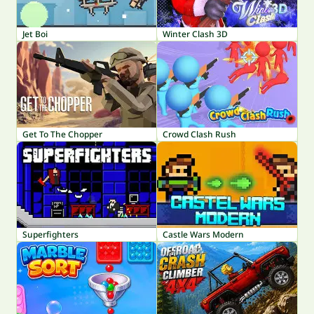
Jet Boi
Winter Clash 3D
Get To The Chopper
Crowd Clash Rush
Superfighters
Castle Wars Modern