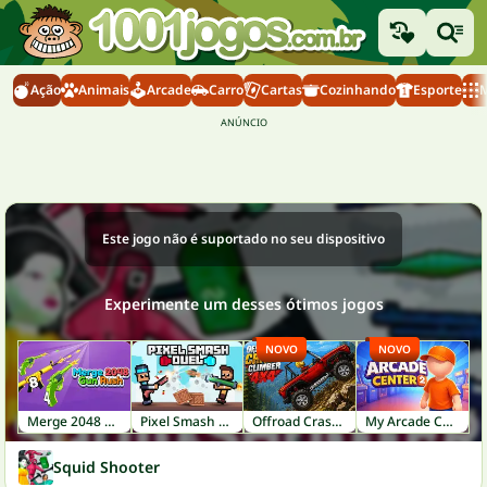
Ação
Animais
Arcade
Carro
Cartas
Cozinhando
Esporte
M
Este jogo não é suportado no seu dispositivo
Experimente um desses ótimos jogos
NOVO
NOVO
Merge 2048 Gun Rush
Pixel Smash Duel
Offroad Crash Climber 4X4
My Arcade Center 2
Squid Shooter