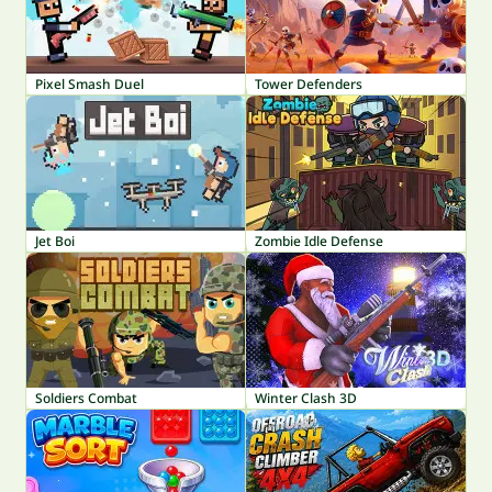
Pixel Smash Duel
Tower Defenders
Jet Boi
Zombie Idle Defense
Soldiers Combat
Winter Clash 3D