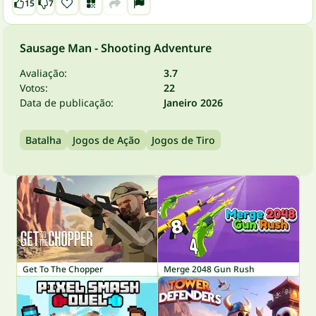
15
7
Sausage Man - Shooting Adventure
Avaliação:
3.7
Votos:
22
Data de publicação:
Janeiro 2026
Batalha
Jogos de Ação
Jogos de Tiro
Get To The Chopper
Merge 2048 Gun Rush