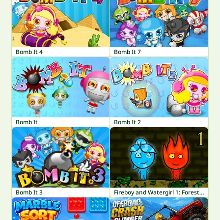
Bomb It 4
Bomb It 7
Bomb It
Bomb It 2
Bomb It 3
Fireboy and Watergirl 1: Forest Temple