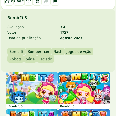
1K
687
Bomb It 8
Avaliação:
3.4
Votos:
1727
Data de publicação:
Agosto 2023
Bomb It
Bomberman
Flash
Jogos de Ação
Robots
Série
Teclado
Bomb It 6
Bomb It 5