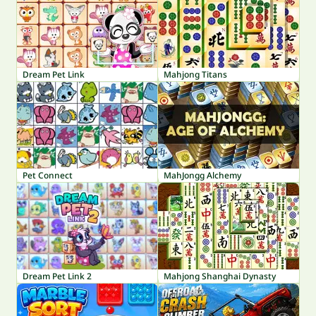
Dream Pet Link
Mahjong Titans
Pet Connect
MahJongg Alchemy
Dream Pet Link 2
Mahjong Shanghai Dynasty