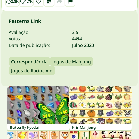
2.8K
1.7K
Patterns Link
Avaliação:
3.5
Votos:
4494
Data de publicação:
Julho 2020
Correspondência
Jogos de Mahjong
Jogos de Raciocínio
Butterfly Kyodai
Kris Mahjong