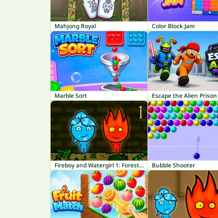
Mahjong Royal
Color Block Jam
Marble Sort
Escape the Alien Prison
Fireboy and Watergirl 1: Forest Temple
Bubble Shooter