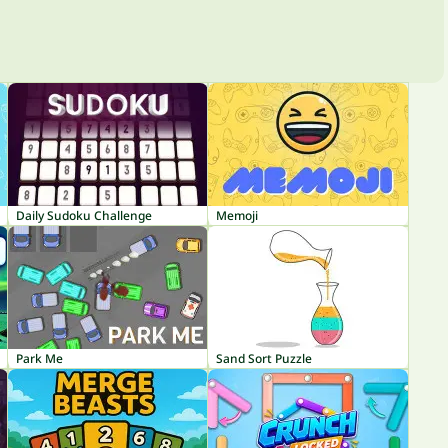
Daily Sudoku Challenge
Memoji
Park Me
Sand Sort Puzzle