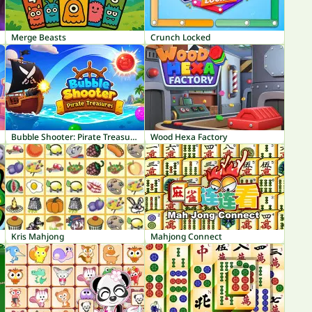
Merge Beasts
Crunch Locked
Bubble Shooter: Pirate Treasures
Wood Hexa Factory
Kris Mahjong
Mahjong Connect