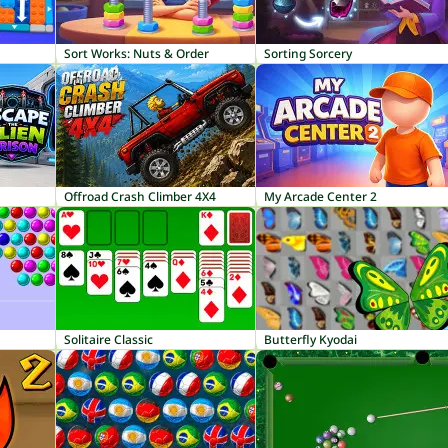
Sort Works: Nuts & Order
Sorting Sorcery
Offroad Crash Climber 4X4
My Arcade Center 2
Solitaire Classic
Butterfly Kyodai