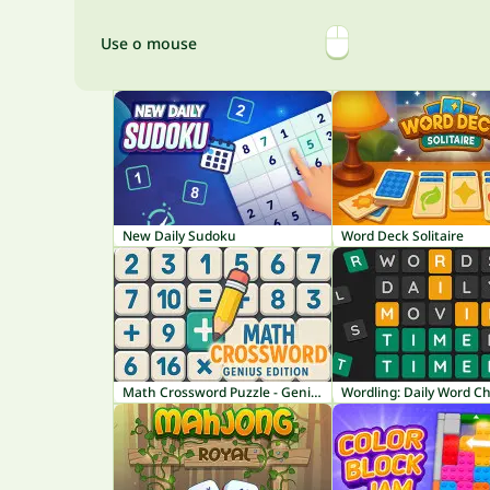
Use o mouse
New Daily Sudoku
Word Deck Solitaire
Math Crossword Puzzle - Genius Edition
Wordling: Daily Word C