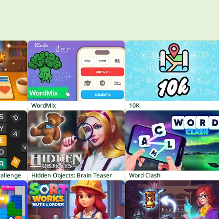
WordMix
10K
hallenge
Hidden Objects: Brain Teaser
Word Clash