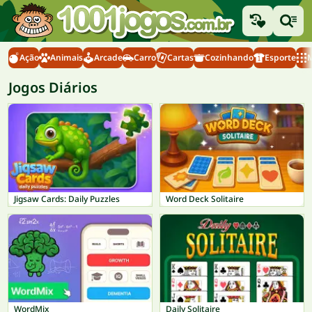
Ação
Animais
Arcade
Carro
Cartas
Cozinhando
Esporte
M
Jogos Diários
Jigsaw Cards: Daily Puzzles
Word Deck Solitaire
WordMix
Daily Solitaire