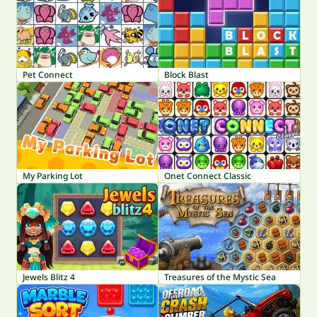
Pet Connect
Block Blast
My Parking Lot
Onet Connect Classic
Jewels Blitz 4
Treasures of the Mystic Sea