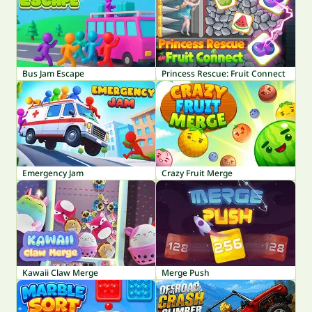
Bus Jam Escape
Princess Rescue: Fruit Connect
Emergency Jam
Crazy Fruit Merge
Kawaii Claw Merge
Merge Push