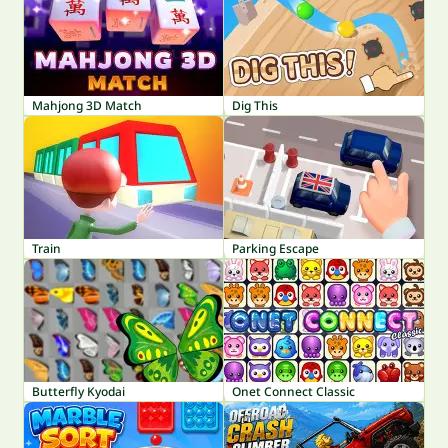
Mahjong 3D Match
Dig This
Train
Parking Escape
Butterfly Kyodai
Onet Connect Classic