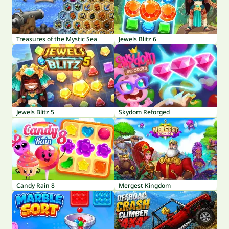
Treasures of the Mystic Sea
Jewels Blitz 6
Jewels Blitz 5
Skydom Reforged
Candy Rain 8
Mergest Kingdom