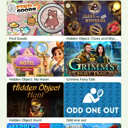
Find Goods
Hidden Object: Clues and Mysteries
Hidden Object: My Hotel
Grimms Fairy Tale
Hidden Object Hunt
Odd one out