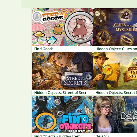
Find Goods
Hidden Objects: Street of Secrets
Hidden Objects: Secret 
Find Objects - Hidden Item
Déjà Vu