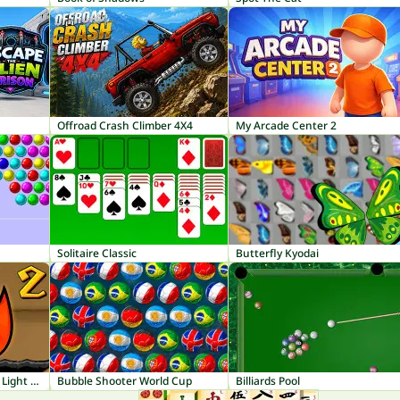
Offroad Crash Climber 4X4
My Arcade Center 2
Solitaire Classic
Butterfly Kyodai
Fireboy and Watergirl 2: Light Temple
Bubble Shooter World Cup
Billiards Pool