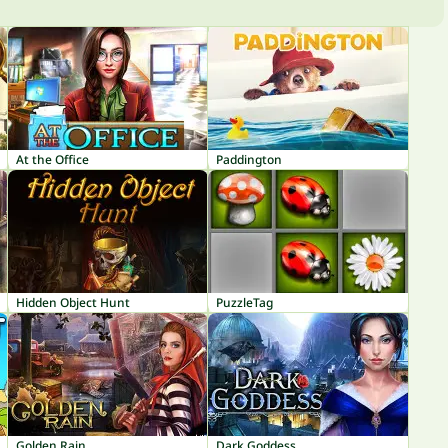
At the Office
Paddington
Hidden Object Hunt
PuzzleTag
Golden Rain
Dark Goddess