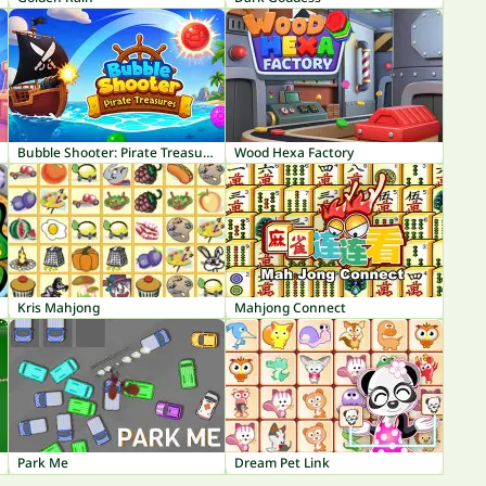
Bubble Shooter: Pirate Treasures
Wood Hexa Factory
Kris Mahjong
Mahjong Connect
Park Me
Dream Pet Link