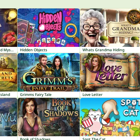
Hidden Object: Clues and Mysteries
Hidden Objects
Whats Grandma Hiding
Island
Grimms Fairy Tale
Love Letter
Book of Shadows
Spot The Cat