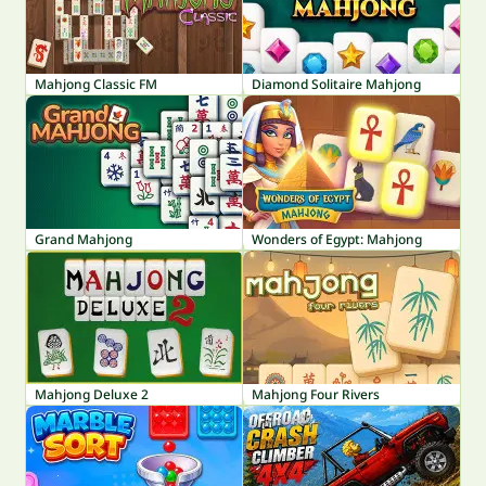
Mahjong Classic FM
Diamond Solitaire Mahjong
Grand Mahjong
Wonders of Egypt: Mahjong
Mahjong Deluxe 2
Mahjong Four Rivers