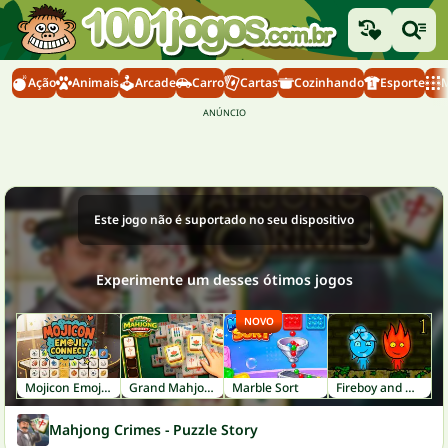
Ação
Animais
Arcade
Carro
Cartas
Cozinhando
Esporte
M
Este jogo não é suportado no seu dispositivo
Experimente um desses ótimos jogos
NOVO
Mojicon Emoji Connect
Grand Mahjong Connect
Marble Sort
Fireboy and Watergirl 1: Forest Temple
Mahjong Crimes - Puzzle Story