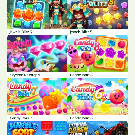
Jewels Blitz 6
Jewels Blitz 5
Skydom Reforged
Candy Rain 8
Candy Rain 7
Candy Rain 6