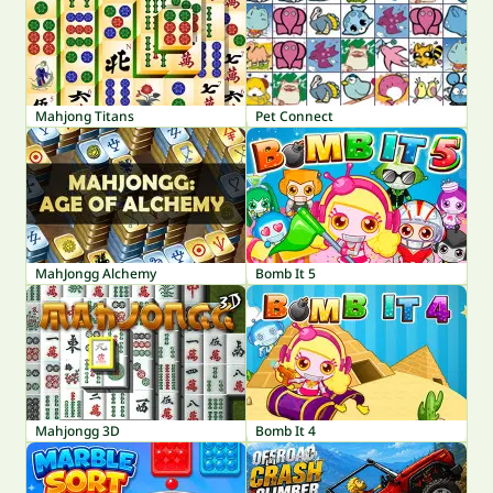
Mahjong Titans
Pet Connect
MahJongg Alchemy
Bomb It 5
Mahjongg 3D
Bomb It 4