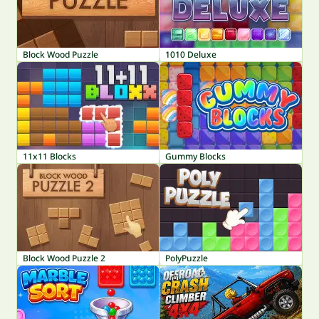
Block Wood Puzzle
1010 Deluxe
11x11 Blocks
Gummy Blocks
Block Wood Puzzle 2
PolyPuzzle