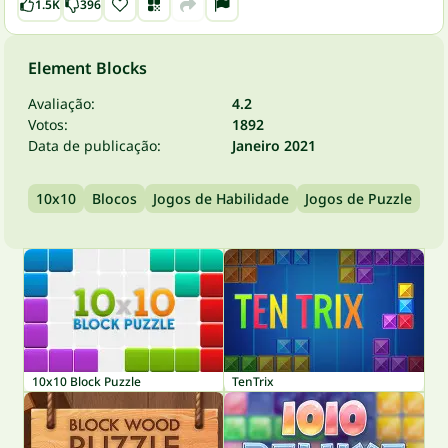
1.5K
396
Element Blocks
Avaliação:
4.2
Votos:
1892
Data de publicação:
Janeiro 2021
10x10
Blocos
Jogos de Habilidade
Jogos de Puzzle
10x10 Block Puzzle
TenTrix