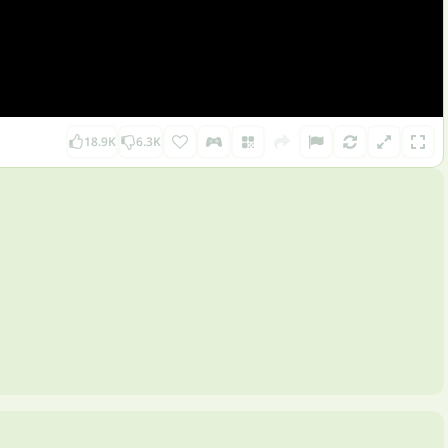
18.9K
6.3K