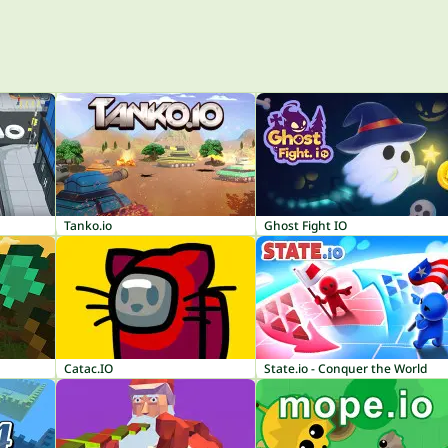
Tanko.io
Ghost Fight IO
Catac.IO
State.io - Conquer the World