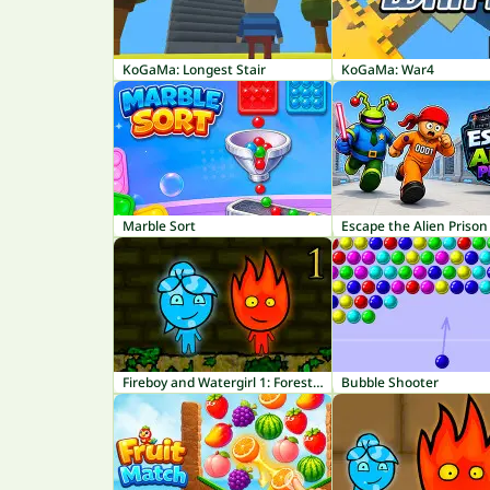
KoGaMa: Longest Stair
KoGaMa: War4
Marble Sort
Escape the Alien Prison
Fireboy and Watergirl 1: Forest Temple
Bubble Shooter