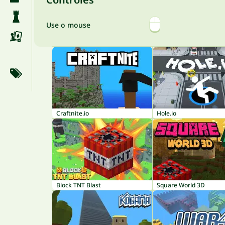
Use o mouse
Craftnite.io
Hole.io
Block TNT Blast
Square World 3D