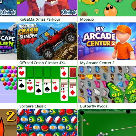
KoGaMa: Xmas Parkour
Mope.io
Offroad Crash Climber 4X4
My Arcade Center 2
Solitaire Classic
Butterfly Kyodai