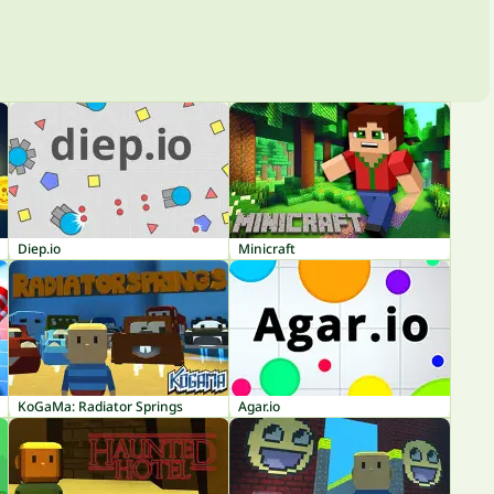
Diep.io
Minicraft
KoGaMa: Radiator Springs
Agar.io