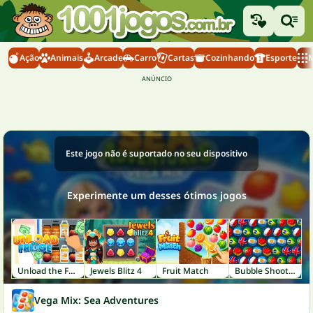
Ação
Animais
Arcade
Carro
Cartas
Cozinhando
Esporte
M
Este jogo não é suportado no seu dispositivo
Experimente um desses ótimos jogos
Unload the Fridge
Jewels Blitz 4
Fruit Match
Bubble Shooter World Cup
Vega Mix: Sea Adventures