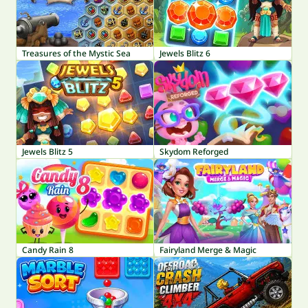
Treasures of the Mystic Sea
Jewels Blitz 6
Jewels Blitz 5
Skydom Reforged
Candy Rain 8
Fairyland Merge & Magic