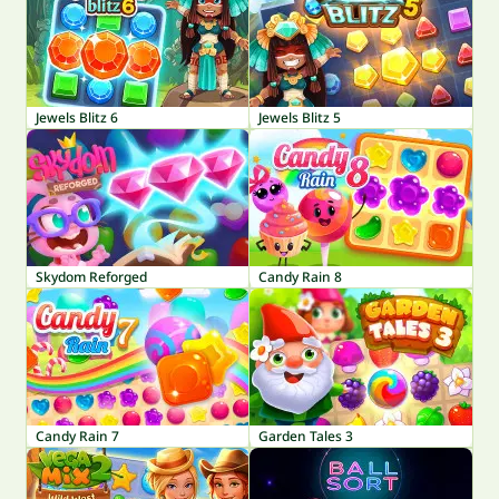
Jewels Blitz 6
Jewels Blitz 5
Skydom Reforged
Candy Rain 8
Candy Rain 7
Garden Tales 3