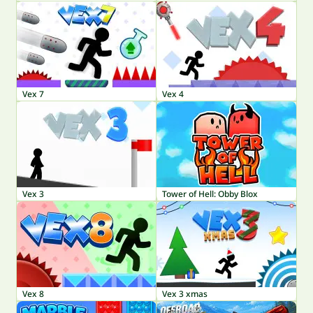
Vex 7
Vex 4
Vex 3
Tower of Hell: Obby Blox
Vex 8
Vex 3 xmas