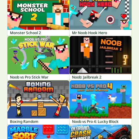
Monster School 2
Mr Noob Hook Hero
Noob vs Pro Stick War
Noob: Jailbreak 2
Boxing Random
Noob vs Pro 4: Lucky Block