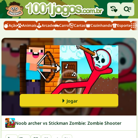
Ação
Animais
Arcade
Carro
Cartas
Cozinhando
Esporte
M
Jogar
Noob archer vs Stickman Zombie: Zombie Shooter