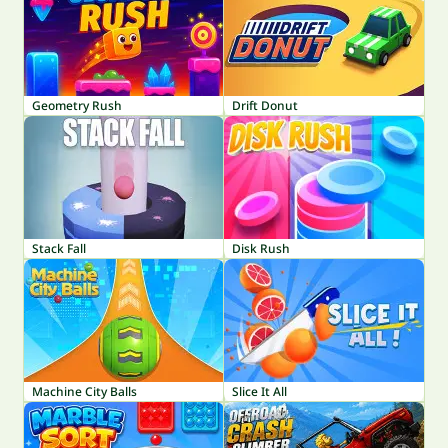
Geometry Rush
Drift Donut
Stack Fall
Disk Rush
Machine City Balls
Slice It All