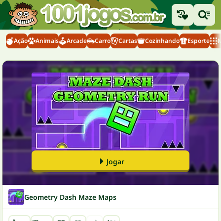
Ação
Animais
Arcade
Carro
Cartas
Cozinhando
Esporte
M
Jogar
Geometry Dash Maze Maps