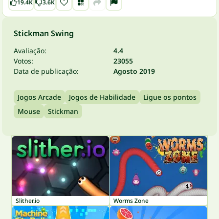
19.4K
3.6K
Stickman Swing
Avaliação:
4.4
Votos:
23055
Data de publicação:
Agosto 2019
Jogos Arcade
Jogos de Habilidade
Ligue os pontos
Mouse
Stickman
Slither.io
Worms Zone