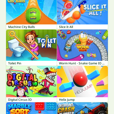
Machine City Balls
Slice It All
Toilet Pin
Worm Hunt - Snake Game IO Zone
Digital Circus IO
Helix Jump