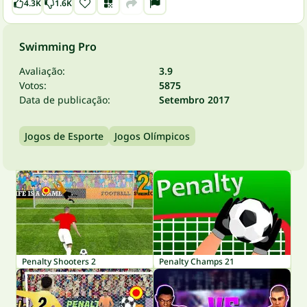
4.3K
1.6K
Swimming Pro
Avaliação:
3.9
Votos:
5875
Data de publicação:
Setembro 2017
Jogos de Esporte
Jogos Olímpicos
Penalty Shooters 2
Penalty Champs 21