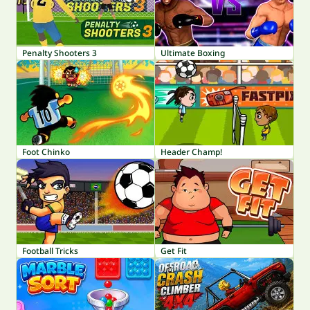
Penalty Shooters 3
Ultimate Boxing
Foot Chinko
Header Champ!
Football Tricks
Get Fit