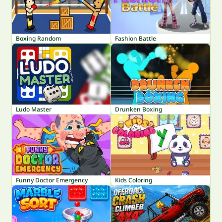
Boxing Random
Fashion Battle
Ludo Master
Drunken Boxing
Funny Doctor Emergency
Kids Coloring