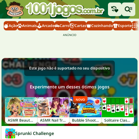
Ação
Animais
Arcade
Carro
Cartas
Cozinhando
Esporte
M
Este jogo não é suportado no seu dispositivo
Experimente um desses ótimos jogos
NOVO
ASMR Beauty Homeless
ASMR Nail Treatment
Bubble Shooter: Pirate Treasures
Solitaire Classic
Sprunki Challenge