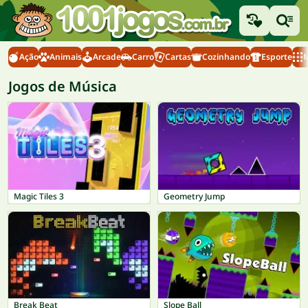
Ação
Animais
Arcade
Carro
Cartas
Cozinhando
Esporte
M
Jogos de Música
Magic Tiles 3
Geometry Jump
Break Beat
Slope Ball