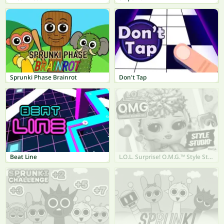
Sprunki Phase Brainrot
Don't Tap
Beat Line
L.O.L. Surprise! O.M.G.™ Style Studio