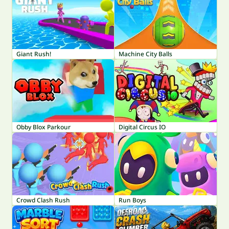
Giant Rush!
Machine City Balls
Obby Blox Parkour
Digital Circus IO
Crowd Clash Rush
Run Boys