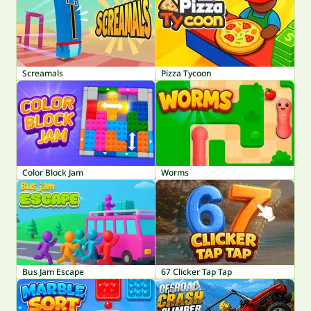
Screamals
Pizza Tycoon
Color Block Jam
Worms
Bus Jam Escape
67 Clicker Tap Tap