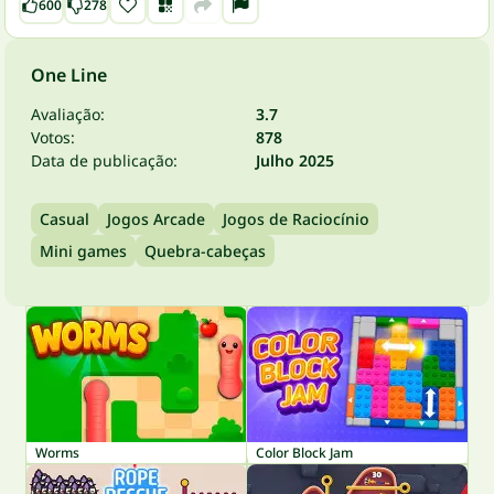
600
278
One Line
Avaliação:
3.7
Votos:
878
Data de publicação:
Julho 2025
Casual
Jogos Arcade
Jogos de Raciocínio
Mini games
Quebra-cabeças
Worms
Color Block Jam