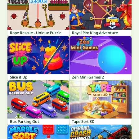
Rope Rescue - Unique Puzzle
Royal Pin: King Adventure
Slice it Up
Zen Mini Games 2
Bus Parking Out
Tape Sort 3D