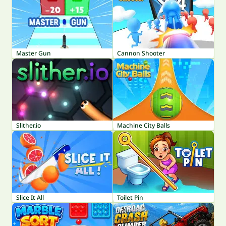
Master Gun
Cannon Shooter
Slither.io
Machine City Balls
Slice It All
Toilet Pin