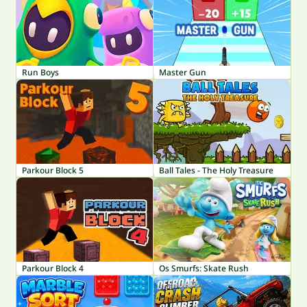
Run Boys
Master Gun
Parkour Block 5
Ball Tales - The Holy Treasure
Parkour Block 4
Os Smurfs: Skate Rush